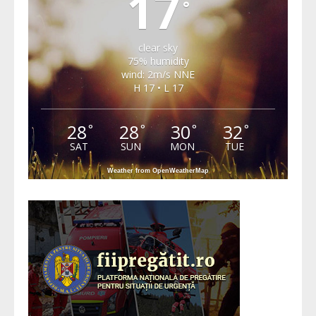
17
°
clear sky
75% humidity
wind: 2m/s NNE
H 17 • L 17
28
28
30
32
°
°
°
°
SAT
SUN
MON
TUE
Weather from OpenWeatherMap