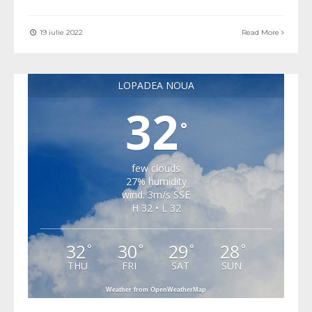
19 iulie 2022
Read More
LOPADEA NOUA
32
°
few clouds
27% humidity
wind: 3m/s SSE
H 32 • L 32
32
30
29
28
°
°
°
°
THU
FRI
SAT
SUN
Weather from OpenWeatherMap