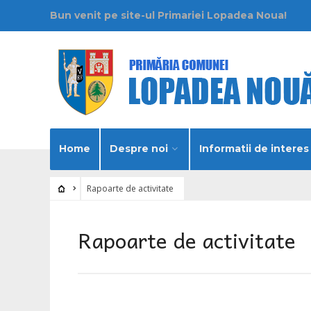
Bun venit pe site-ul Primariei Lopadea Noua!
Home
Despre noi
Informatii de interes
Rapoarte de activitate
Rapoarte de activitate