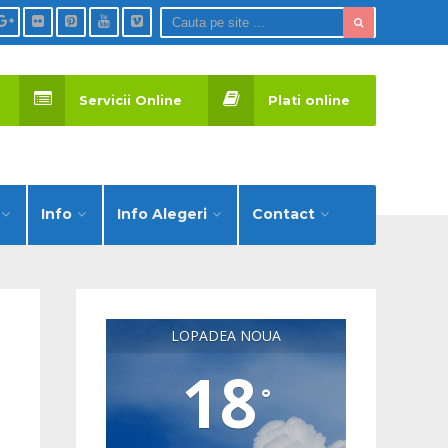
Servicii Online
Plati online
Info
Info Alegeri
Contact
LOPADEA NOUA
18
°