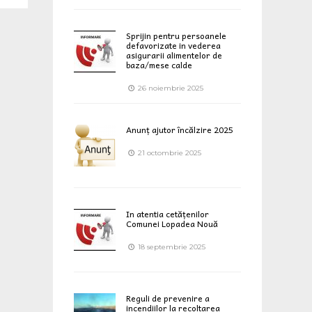
Sprijin pentru persoanele
defavorizate in vederea
asigurarii alimentelor de
baza/mese calde
26 noiembrie 2025
Anunț ajutor încălzire 2025
21 octombrie 2025
In atentia cetățenilor
Comunei Lopadea Nouă
18 septembrie 2025
Reguli de prevenire a
incendiilor la recoltarea