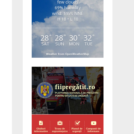
few clouds
69% humidity
wind: 1m/s NNE
H 18 • L 18
28
28
30
32
°
°
°
°
SAT
SUN
MON
TUE
Weather from OpenWeatherMap