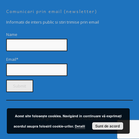
Comunicari prin email (newsletter)
Informatii de inters public si stiri trimise prin email
Name
Email*
Acest site foloseşte cookies. Navigând în continuare vă exprimaţi
Copyright © PRIMARIA LOPADEA NOUĂ
Sunt de acord
acordul asupra folosirii cookie-urilor.
Detalii