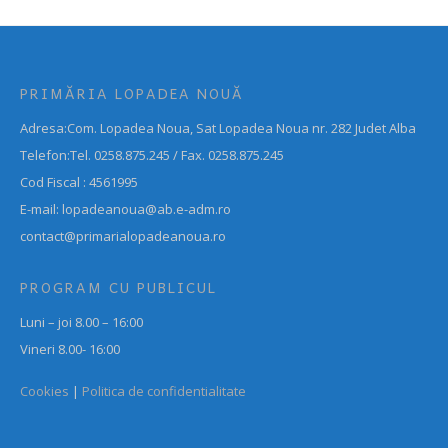
PRIMĂRIA LOPADEA NOUĂ
Adresa:Com. Lopadea Noua, Sat Lopadea Noua nr. 282 Judet Alba
Telefon:Tel. 0258.875.245 / Fax. 0258.875.245
Cod Fiscal : 4561995
E-mail: lopadeanoua@ab.e-adm.ro
contact@primarialopadeanoua.ro
PROGRAM CU PUBLICUL
Luni – joi 8.00 – 16:00
Vineri 8.00- 16:00
Cookies
|
Politica de confidentialitate