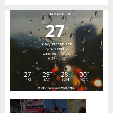
LOPADEA NOUA
27
°
heavy intensity rain
91% humidity
wind: 0m/s WNW
H 27 • L 27
27
29
28
30
°
°
°
°
FRI
SAT
SUN
MON
Weather from OpenWeatherMap