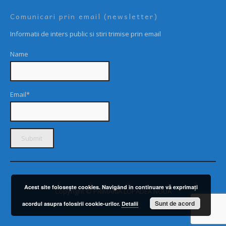
Comunicari prin email (newsletter)
Informatii de inters public si stiri trimise prin email
Name
Email*
Acest site foloseşte cookies. Navigând în continuare vă exprimaţi
Copyright © PRIMARIA LOPADEA NOUĂ
Sunt de acord
acordul asupra folosirii cookie-urilor.
Detalii