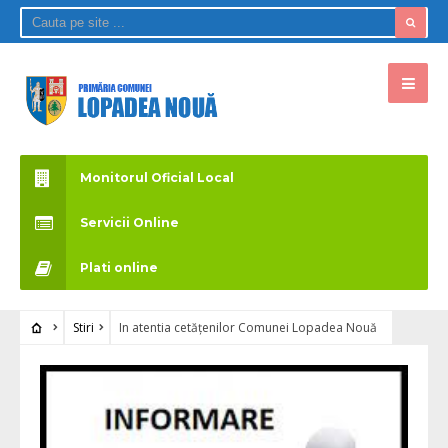
Monitorul Oficial Local
Servicii Online
Plati online
Stiri
In atentia cetățenilor Comunei Lopadea Nouă