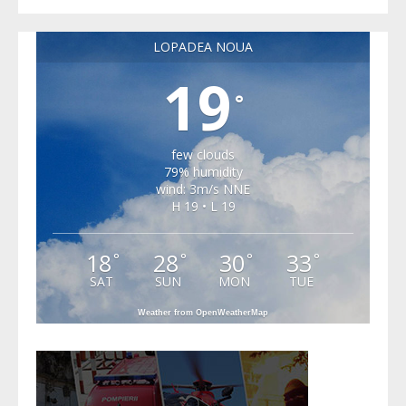
LOPADEA NOUA
19
°
few clouds
79% humidity
wind: 3m/s NNE
H 19 • L 19
18
28
30
33
°
°
°
°
SAT
SUN
MON
TUE
Weather from OpenWeatherMap