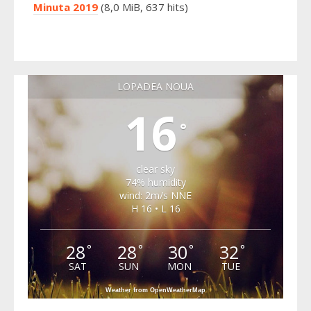
Minuta 2019
(8,0 MiB, 637 hits)
LOPADEA NOUA
16
°
clear sky
74% humidity
wind: 2m/s NNE
H 16 • L 16
28
28
30
32
°
°
°
°
SAT
SUN
MON
TUE
Weather from OpenWeatherMap