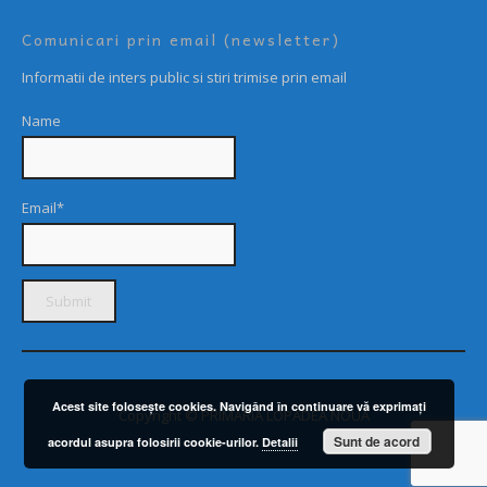
Comunicari prin email (newsletter)
Informatii de inters public si stiri trimise prin email
Name
Email*
Acest site foloseşte cookies. Navigând în continuare vă exprimaţi
Copyright © PRIMARIA LOPADEA NOUĂ
Sunt de acord
acordul asupra folosirii cookie-urilor.
Detalii