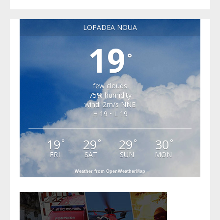
LOPADEA NOUA
19
°
few clouds
75% humidity
wind: 2m/s NNE
H 19 • L 19
19
29
29
30
°
°
°
°
FRI
SAT
SUN
MON
Weather from OpenWeatherMap