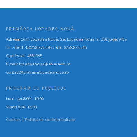
PRIMĂRIA LOPADEA NOUĂ
Adresa:Com. Lopadea Noua, Sat Lopadea Noua nr. 282 Judet Alba
Telefon:Tel. 0258.875.245 / Fax. 0258.875.245
Cod Fiscal : 4561995
E-mail: lopadeanoua@ab.e-adm.ro
contact@primarialopadeanoua.ro
PROGRAM CU PUBLICUL
Luni – joi 8.00 – 16:00
Vineri 8.00- 16:00
Cookies
|
Politica de confidentialitate