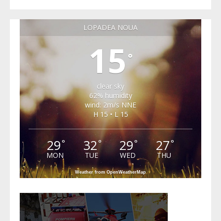
LOPADEA NOUA
15
°
clear sky
62% humidity
wind: 2m/s NNE
H 15 • L 15
29
32
29
27
°
°
°
°
MON
TUE
WED
THU
Weather from OpenWeatherMap