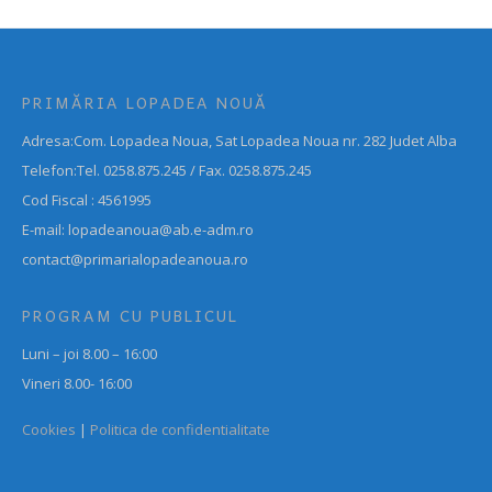
PRIMĂRIA LOPADEA NOUĂ
Adresa:Com. Lopadea Noua, Sat Lopadea Noua nr. 282 Judet Alba
Telefon:Tel. 0258.875.245 / Fax. 0258.875.245
Cod Fiscal : 4561995
E-mail: lopadeanoua@ab.e-adm.ro
contact@primarialopadeanoua.ro
PROGRAM CU PUBLICUL
Luni – joi 8.00 – 16:00
Vineri 8.00- 16:00
Cookies
|
Politica de confidentialitate