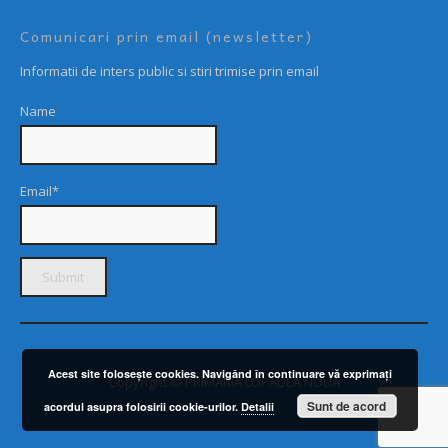
Comunicari prin email (newsletter)
Informatii de inters public si stiri trimise prin email
Name
Email*
Acest site foloseşte cookies. Navigând în continuare vă exprimaţi
Copyright © PRIMARIA LOPADEA NOUĂ
Sunt de acord
acordul asupra folosirii cookie-urilor.
Detalii