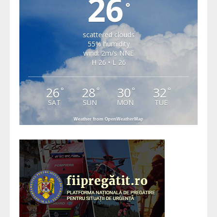
26
°
scattered clouds
55% humidity
wind: 2m/s NNE
H 26 • L 26
26
28
30
32
°
°
°
°
SAT
SUN
MON
TUE
Weather from OpenWeatherMap