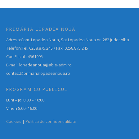
PRIMĂRIA LOPADEA NOUĂ
Adresa:Com. Lopadea Noua, Sat Lopadea Noua nr. 282 Judet Alba
Telefon:Tel. 0258.875.245 / Fax. 0258.875.245
Cod Fiscal : 4561995
E-mail: lopadeanoua@ab.e-adm.ro
contact@primarialopadeanoua.ro
PROGRAM CU PUBLICUL
Luni – joi 8.00 – 16:00
Vineri 8.00- 16:00
Cookies
|
Politica de confidentialitate