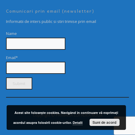
Comunicari prin email (newsletter)
Informatii de inters public si stiri trimise prin email
Name
Email*
Acest site foloseşte cookies. Navigând în continuare vă exprimaţi
Copyright © PRIMARIA LOPADEA NOUĂ
Sunt de acord
acordul asupra folosirii cookie-urilor.
Detalii