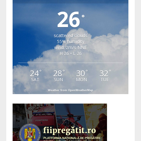
26
°
scattered clouds
55% humidity
wind: 2m/s NNE
H 26 • L 26
24
28
30
32
°
°
°
°
SAT
SUN
MON
TUE
Weather from OpenWeatherMap