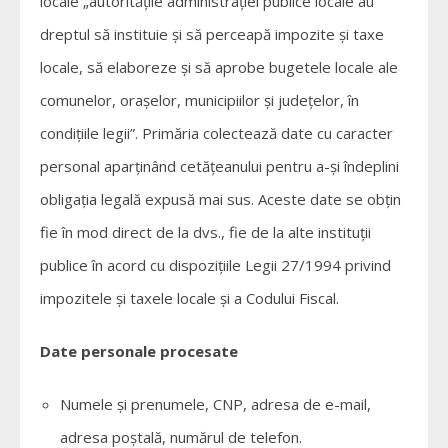
locale „autorităţile administraţiei publice locale au
dreptul să instituie şi să perceapă impozite şi taxe
locale, să elaboreze şi să aprobe bugetele locale ale
comunelor, oraşelor, municipiilor şi judeţelor, în
condiţiile legii”. Primăria colectează date cu caracter
personal aparținând cetățeanului pentru a-și îndeplini
obligația legală expusă mai sus. Aceste date se obțin
fie în mod direct de la dvs., fie de la alte instituții
publice în acord cu dispozițiile Legii 27/1994 privind
impozitele și taxele locale și a Codului Fiscal.
Date personale procesate
Numele și prenumele, CNP, adresa de e-mail,
adresa poștală, numărul de telefon.