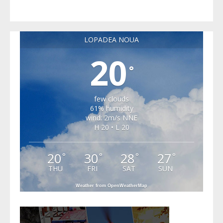
LOPADEA NOUA
20
°
few clouds
61% humidity
wind: 2m/s NNE
H 20 • L 20
20
30
28
27
°
°
°
°
THU
FRI
SAT
SUN
Weather from OpenWeatherMap