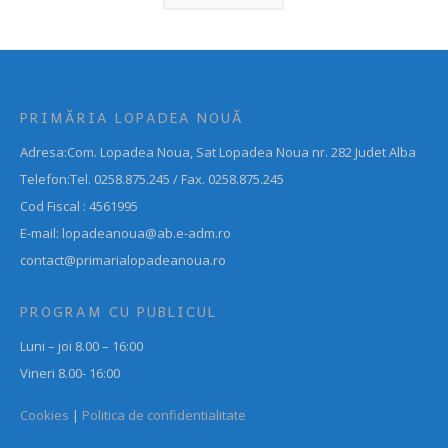
PRIMĂRIA LOPADEA NOUĂ
Adresa:Com. Lopadea Noua, Sat Lopadea Noua nr. 282 Judet Alba
Telefon:Tel. 0258.875.245 / Fax. 0258.875.245
Cod Fiscal : 4561995
E-mail: lopadeanoua@ab.e-adm.ro
contact@primarialopadeanoua.ro
PROGRAM CU PUBLICUL
Luni – joi 8.00 – 16:00
Vineri 8.00- 16:00
Cookies
|
Politica de confidentialitate