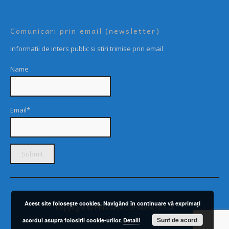
Comunicari prin email (newsletter)
Informatii de inters public si stiri trimise prin email
Name
Email*
Acest site foloseşte cookies. Navigând în continuare vă exprimaţi
Copyright © PRIMARIA LOPADEA NOUĂ
Sunt de acord
acordul asupra folosirii cookie-urilor.
Detalii