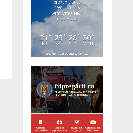
broken clouds
69% humidity
wind: 2m/s NNE
H 23 • L 23
21
29
28
30
°
°
°
°
FRI
SAT
SUN
MON
Weather from OpenWeatherMap