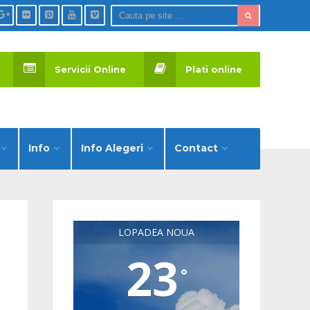
Servicii Online
Plati online
Info
Info Alegeri
Contact
LOPADEA NOUA
23
°