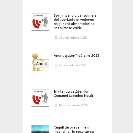
Sprijin pentru persoanele
defavorizate in vederea
asigurarii alimentelor de
baza/mese calde
26 noiembrie 2025
Anunț ajutor încălzire 2025
21 octombrie 2025
In atentia cetățenilor
Comunei Lopadea Nouă
18 septembrie 2025
Reguli de prevenire a
incendiilor la recoltarea