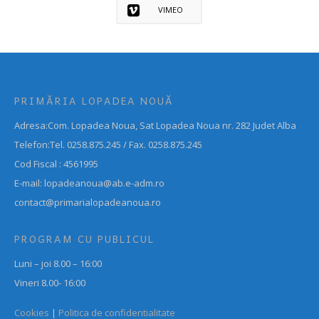
VIMEO
PRIMĂRIA LOPADEA NOUĂ
Adresa:Com. Lopadea Noua, Sat Lopadea Noua nr. 282 Judet Alba
Telefon:Tel. 0258.875.245 / Fax. 0258.875.245
Cod Fiscal : 4561995
E-mail: lopadeanoua@ab.e-adm.ro
contact@primarialopadeanoua.ro
PROGRAM CU PUBLICUL
Luni – joi 8.00 – 16:00
Vineri 8.00- 16:00
Cookies
|
Politica de confidentialitate