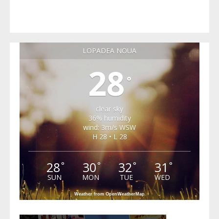
LOPADEA NOUA
28
°
clear sky
36% humidity
wind: 3m/s WSW
H 28 • L 28
28
30
32
31
°
°
°
°
SUN
MON
TUE
WED
Weather from OpenWeatherMap