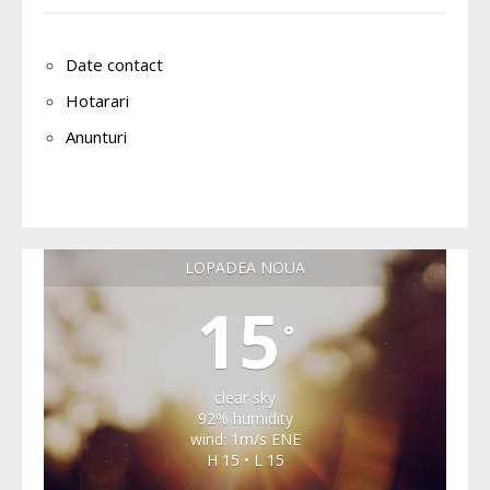
Date contact
Hotarari
Anunturi
LOPADEA NOUA
15
°
clear sky
92% humidity
wind: 1m/s ENE
H 15 • L 15