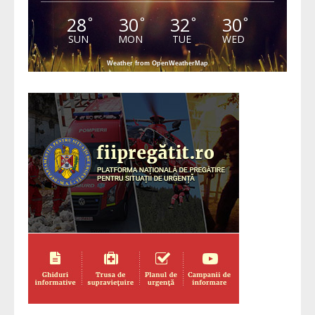
28
30
32
30
°
°
°
°
SUN
MON
TUE
WED
Weather from OpenWeatherMap