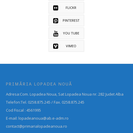
FLICKR
PINTEREST
YOU TUBE
VIMEO
PRIMĂRIA LOPADEA NOUĂ
Adresa:Com. Lopadea Noua, Sat Lopadea Noua nr. 282 Judet Alba
Telefon:Tel. 0258.875.245 / Fax. 0258.875.245
Cod Fiscal : 4561995
E-mail: lopadeanoua@ab.e-adm.ro
contact@primarialopadeanoua.ro