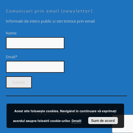
Comunicari prin email (newsletter)
Informatii de inters public si stiri trimise prin email
Name
Email*
Acest site foloseşte cookies. Navigând în continuare vă exprimaţi
Copyright © PRIMARIA LOPADEA NOUĂ
Sunt de acord
acordul asupra folosirii cookie-urilor.
Detalii