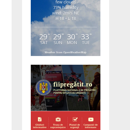
few clouds
73% humidity
wind: 2m/s NE
H 18 • L 18
29
29
30
33
°
°
°
°
SAT
SUN
MON
TUE
Weather from OpenWeatherMap