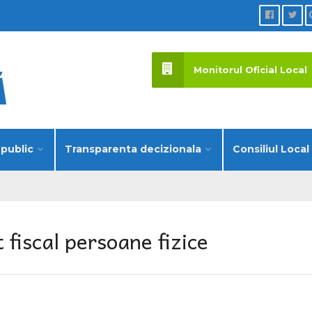
Monitorul Oficial Local
 public
Transparenta decizionala
Consiliul Local
 fiscal persoane fizice