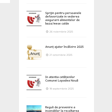
Sprijin pentru persoanele
defavorizate in vederea
asigurarii alimentelor de
baza/mese calde
26 noiembrie 2025
Anunț ajutor încălzire 2025
21 octombrie 2025
In atentia cetățenilor
Comunei Lopadea Nouă
18 septembrie 2025
Reguli de prevenire a
incendiilor la recoltarea