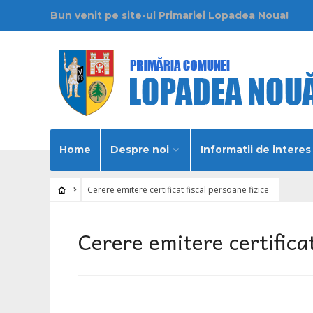
Bun venit pe site-ul Primariei Lopadea Noua!
Home
Despre noi
Informatii de interes
Cerere emitere certificat fiscal persoane fizice
Cerere emitere certificat