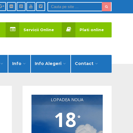
Servicii Online
Plati online
Info
Info Alegeri
Contact
LOPADEA NOUA
18
°