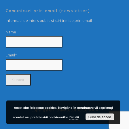
Comunicari prin email (newsletter)
Informatii de inters public si stiri trimise prin email
Name
Email*
Acest site foloseşte cookies. Navigând în continuare vă exprimaţi
Copyright © PRIMARIA LOPADEA NOUĂ
Sunt de acord
acordul asupra folosirii cookie-urilor.
Detalii