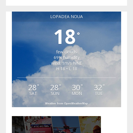
LOPADEA NOUA
18
°
few clouds
69% humidity
wind: 1m/s NNE
H 18 • L 18
28
28
30
32
°
°
°
°
SAT
SUN
MON
TUE
Weather from OpenWeatherMap