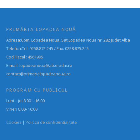
PRIMĂRIA LOPADEA NOUĂ
Adresa:Com. Lopadea Noua, Sat Lopadea Noua nr. 282 Judet Alba
Telefon:Tel. 0258.875.245 / Fax. 0258.875.245
Cod Fiscal : 4561995
E-mail: lopadeanoua@ab.e-adm.ro
contact@primarialopadeanoua.ro
PROGRAM CU PUBLICUL
Luni – joi 8.00 – 16:00
Vineri 8.00- 16:00
Cookies
|
Politica de confidentialitate