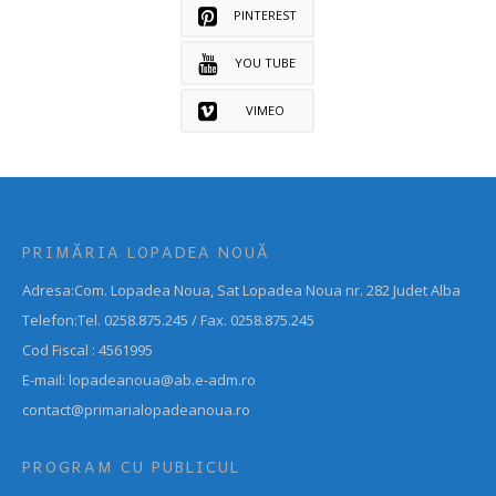
PINTEREST
YOU TUBE
VIMEO
PRIMĂRIA LOPADEA NOUĂ
Adresa:Com. Lopadea Noua, Sat Lopadea Noua nr. 282 Judet Alba
Telefon:Tel. 0258.875.245 / Fax. 0258.875.245
Cod Fiscal : 4561995
E-mail: lopadeanoua@ab.e-adm.ro
contact@primarialopadeanoua.ro
PROGRAM CU PUBLICUL