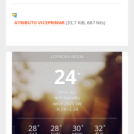
ATRIBUTII VICEPRIMAR
(33,7 KiB, 687 hits)
LOPADEA NOUA
24
°
clear sky
46% humidity
wind: 2m/s SW
H 24 • L 24
28
28
30
32
°
°
°
°