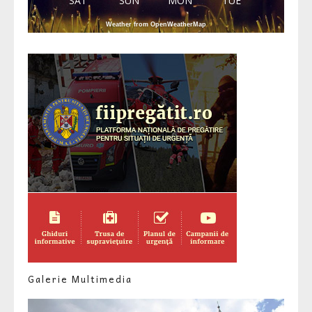
SAT
SUN
MON
TUE
Weather from OpenWeatherMap
Galerie Multimedia