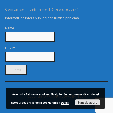
Comunicari prin email (newsletter)
Informatii de inters public si stiri trimise prin email
Name
Email*
Acest site foloseşte cookies. Navigând în continuare vă exprimaţi
Copyright © PRIMARIA LOPADEA NOUĂ
Sunt de acord
acordul asupra folosirii cookie-urilor.
Detalii