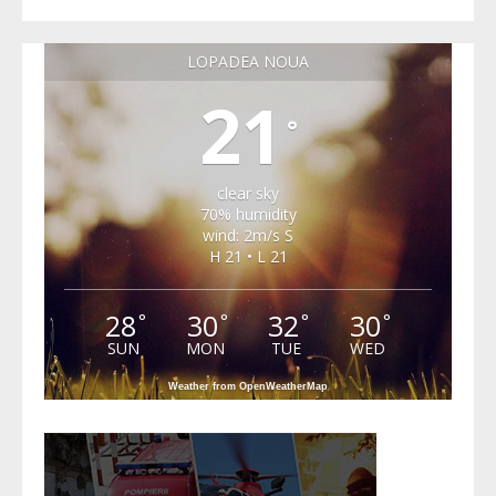
LOPADEA NOUA
21
°
clear sky
70% humidity
wind: 2m/s S
H 21 • L 21
28
30
32
30
°
°
°
°
SUN
MON
TUE
WED
Weather from OpenWeatherMap