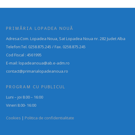
PRIMĂRIA LOPADEA NOUĂ
Adresa:Com. Lopadea Noua, Sat Lopadea Noua nr. 282 Judet Alba
Telefon:Tel. 0258.875.245 / Fax. 0258.875.245
Cod Fiscal : 4561995
E-mail: lopadeanoua@ab.e-adm.ro
contact@primarialopadeanoua.ro
PROGRAM CU PUBLICUL
Luni – joi 8.00 – 16:00
Vineri 8.00- 16:00
Cookies
|
Politica de confidentialitate