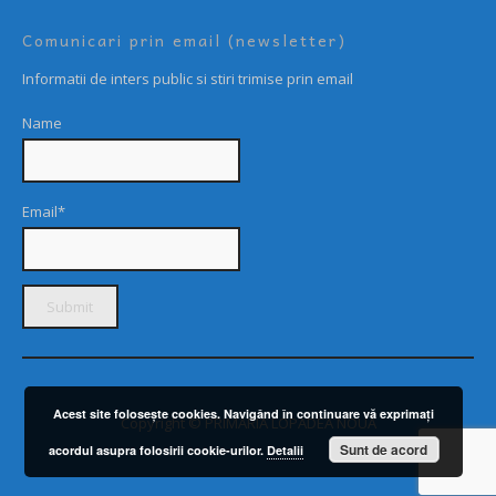
Comunicari prin email (newsletter)
Informatii de inters public si stiri trimise prin email
Name
Email*
Acest site foloseşte cookies. Navigând în continuare vă exprimaţi
Copyright © PRIMARIA LOPADEA NOUĂ
Sunt de acord
acordul asupra folosirii cookie-urilor.
Detalii