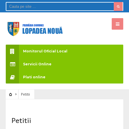
Monitorul Oficial Local
Servicii Online
Plati online
Petitii
Petitii