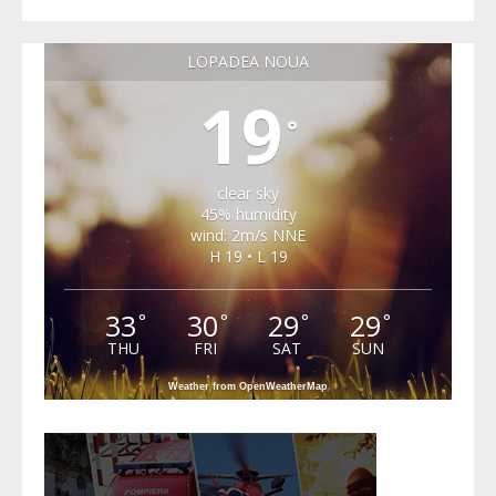
LOPADEA NOUA
19
°
clear sky
45% humidity
wind: 2m/s NNE
H 19 • L 19
33
30
29
29
°
°
°
°
THU
FRI
SAT
SUN
Weather from OpenWeatherMap