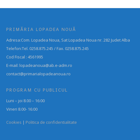
PRIMĂRIA LOPADEA NOUĂ
Adresa:Com. Lopadea Noua, Sat Lopadea Noua nr. 282 Judet Alba
Telefon:Tel. 0258.875.245 / Fax. 0258.875.245
Cod Fiscal : 4561995
E-mail: lopadeanoua@ab.e-adm.ro
contact@primarialopadeanoua.ro
PROGRAM CU PUBLICUL
Luni – joi 8.00 – 16:00
Vineri 8.00- 16:00
Cookies
|
Politica de confidentialitate