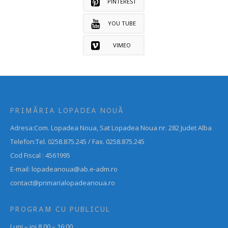
PINTEREST
YOU TUBE
VIMEO
PRIMĂRIA LOPADEA NOUĂ
Adresa:Com. Lopadea Noua, Sat Lopadea Noua nr. 282 Judet Alba
Telefon:Tel. 0258.875.245 / Fax. 0258.875.245
Cod Fiscal : 4561995
E-mail: lopadeanoua@ab.e-adm.ro
contact@primarialopadeanoua.ro
PROGRAM CU PUBLICUL
Luni – joi 8.00 – 16:00