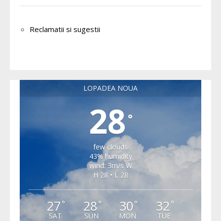
Reclamatii si sugestii
LOPADEA NOUA
28
°
few clouds
43% humidity
wind: 3m/s W
H 28 • L 28
27
28
30
32
°
°
°
°
SAT
SUN
MON
TUE