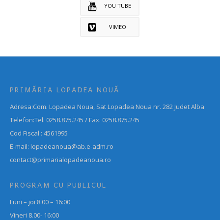
YOU TUBE
VIMEO
PRIMĂRIA LOPADEA NOUĂ
Adresa:Com. Lopadea Noua, Sat Lopadea Noua nr. 282 Judet Alba
Telefon:Tel. 0258.875.245 / Fax. 0258.875.245
Cod Fiscal : 4561995
E-mail: lopadeanoua@ab.e-adm.ro
contact@primarialopadeanoua.ro
PROGRAM CU PUBLICUL
Luni – joi 8.00 – 16:00
Vineri 8.00- 16:00