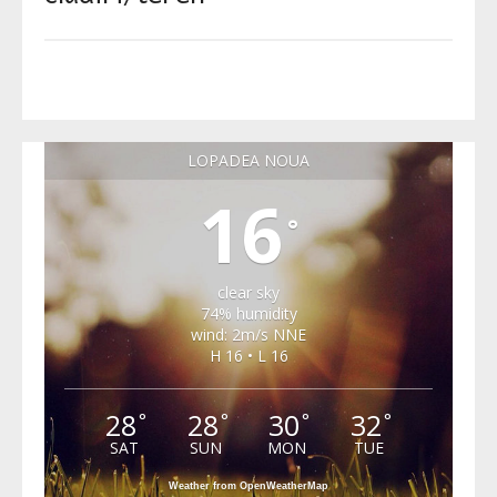
LOPADEA NOUA
16
°
clear sky
74% humidity
wind: 2m/s NNE
H 16 • L 16
28
28
30
32
°
°
°
°
SAT
SUN
MON
TUE
Weather from OpenWeatherMap