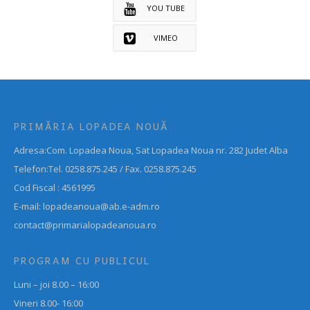
YOU TUBE
VIMEO
PRIMĂRIA LOPADEA NOUĂ
Adresa:Com. Lopadea Noua, Sat Lopadea Noua nr. 282 Judet Alba
Telefon:Tel. 0258.875.245 / Fax. 0258.875.245
Cod Fiscal : 4561995
E-mail: lopadeanoua@ab.e-adm.ro
contact@primarialopadeanoua.ro
PROGRAM CU PUBLICUL
Luni – joi 8.00 – 16:00
Vineri 8.00- 16:00