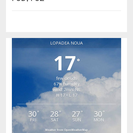
LOPADEA NOUA
17
°
few clouds
67% humidity
wind: 2m/s NE
H 17 • L 17
30
28
27
30
°
°
°
°
FRI
SAT
SUN
MON
Weather from OpenWeatherMap