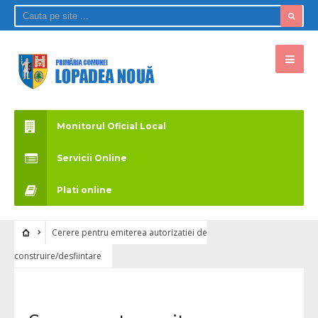
Monitorul Oficial Local
Servicii Online
Plati online
Cerere pentru emiterea autorizatiei de
construire/desfiintare