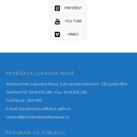
PINTEREST
YOU TUBE
VIMEO
PRIMĂRIA LOPADEA NOUĂ
Adresa:Com. Lopadea Noua, Sat Lopadea Noua nr. 282 Judet Alba
Telefon:Tel. 0258.875.245 / Fax. 0258.875.245
Cod Fiscal : 4561995
E-mail: lopadeanoua@ab.e-adm.ro
contact@primarialopadeanoua.ro
PROGRAM CU PUBLICUL