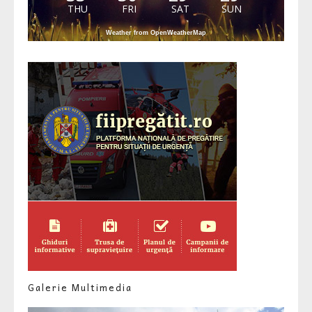
THU
FRI
SAT
SUN
Weather from OpenWeatherMap
Galerie Multimedia