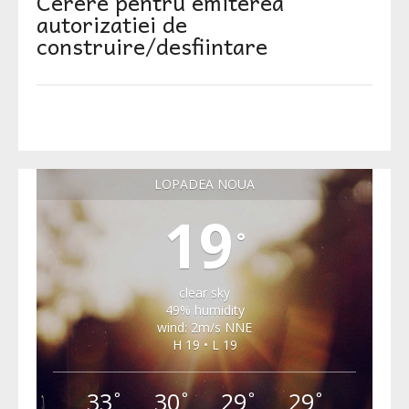
Cerere pentru emiterea
autorizatiei de
construire/desfiintare
LOPADEA NOUA
19
°
clear sky
49% humidity
wind: 2m/s NNE
H 19 • L 19
33
30
29
29
°
°
°
°