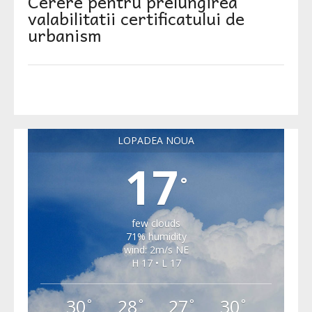
Cerere pentru prelungirea
valabilitatii certificatului de
urbanism
LOPADEA NOUA
17
°
few clouds
71% humidity
wind: 2m/s NE
H 17 • L 17
30
28
27
30
°
°
°
°