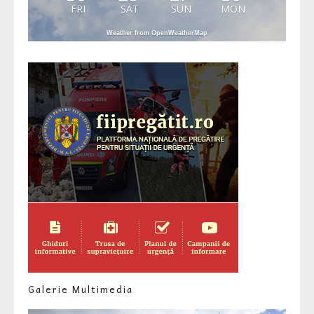
FRI
SAT
SUN
MON
Weather from OpenWeatherMap
Galerie Multimedia