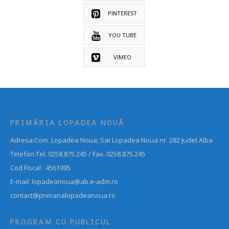
PINTEREST
YOU TUBE
VIMEO
PRIMĂRIA LOPADEA NOUĂ
Adresa:Com. Lopadea Noua, Sat Lopadea Noua nr. 282 Judet Alba
Telefon:Tel. 0258.875.245 / Fax. 0258.875.245
Cod Fiscal : 4561995
E-mail: lopadeanoua@ab.e-adm.ro
contact@primarialopadeanoua.ro
PROGRAM CU PUBLICUL