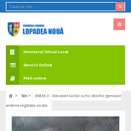
Monitorul Oficial Local
Servicii Online
Plati online
Stiri
ANEXA 3 – Executare lucrări cu foc deschis igienizare
arderea vegetație uscata