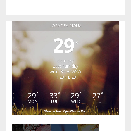
LOPADEA NOUA
29
°
clear sky
29% humidity
wind: 3m/s WSW
H 29 • L 29
29
33
29
27
°
°
°
°
MON
TUE
WED
THU
Weather from OpenWeatherMap