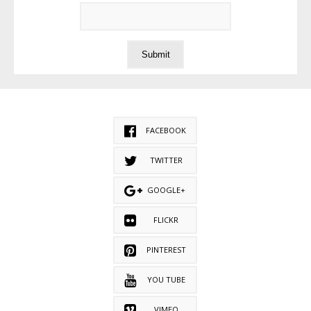
FACEBOOK
TWITTER
GOOGLE+
FLICKR
PINTEREST
YOU TUBE
VIMEO