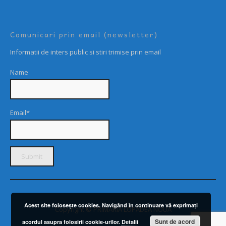
Comunicari prin email (newsletter)
Informatii de inters public si stiri trimise prin email
Name
Email*
Acest site foloseşte cookies. Navigând în continuare vă exprimaţi
Copyright © PRIMARIA LOPADEA NOUĂ
Sunt de acord
acordul asupra folosirii cookie-urilor.
Detalii