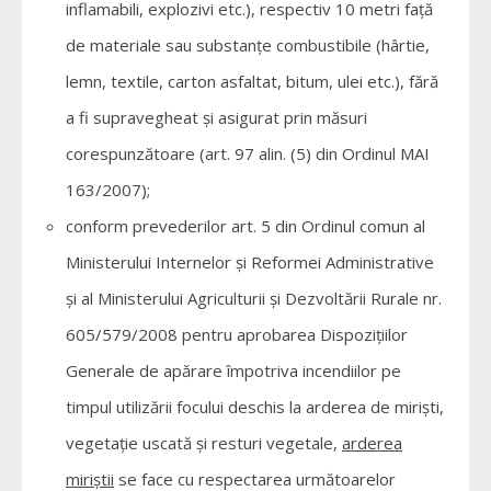
inflamabili, explozivi etc.), respectiv 10 metri faţă
de materiale sau substanţe combustibile (hârtie,
lemn, textile, carton asfaltat, bitum, ulei etc.), fără
a fi supravegheat şi asigurat prin măsuri
corespunzătoare (art. 97 alin. (5) din Ordinul MAI
163/2007);
conform prevederilor art. 5 din Ordinul comun al
Ministerului Internelor şi Reformei Administrative
şi al Ministerului Agriculturii şi Dezvoltării Rurale nr.
605/579/2008 pentru aprobarea Dispoziţiilor
Generale de apărare împotriva incendiilor pe
timpul utilizării focului deschis la arderea de mirişti,
vegetaţie uscată şi resturi vegetale,
arderea
miriştii
se face cu respectarea următoarelor