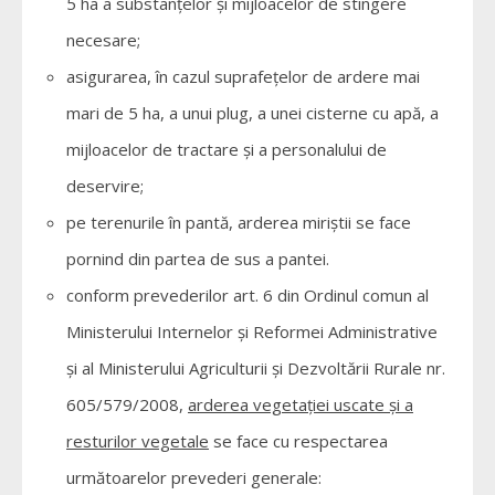
5 ha a substanţelor şi mijloacelor de stingere
necesare;
asigurarea, în cazul suprafeţelor de ardere mai
mari de 5 ha, a unui plug, a unei cisterne cu apă, a
mijloacelor de tractare şi a personalului de
deservire;
pe terenurile în pantă, arderea miriştii se face
pornind din partea de sus a pantei.
conform prevederilor art. 6 din Ordinul comun al
Ministerului Internelor şi Reformei Administrative
şi al Ministerului Agriculturii şi Dezvoltării Rurale nr.
605/579/2008,
arderea vegetaţiei uscate şi a
resturilor vegetale
se face cu respectarea
următoarelor prevederi generale: