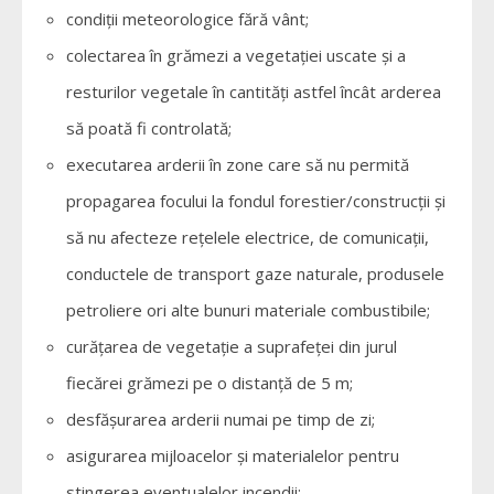
condiţii meteorologice fără vânt;
colectarea în grămezi a vegetaţiei uscate şi a
resturilor vegetale în cantităţi astfel încât arderea
să poată fi controlată;
executarea arderii în zone care să nu permită
propagarea focului la fondul forestier/construcţii şi
să nu afecteze reţelele electrice, de comunicaţii,
conductele de transport gaze naturale, produsele
petroliere ori alte bunuri materiale combustibile;
curăţarea de vegetaţie a suprafeţei din jurul
fiecărei grămezi pe o distanţă de 5 m;
desfăşurarea arderii numai pe timp de zi;
asigurarea mijloacelor şi materialelor pentru
stingerea eventualelor incendii;