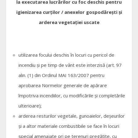
la executarea lucrărilor cu foc deschis pentru
igienizarea curților / anexelor gospodărești și
arderea vegetației uscate
utilizarea focului deschis în locuri cu pericol de
incendiu şi pe timp de vânt este interzisă (art. 97
alin. (1) din Ordinul MAI 163/2007 pentru
aprobarea Normelor generale de apărare
împotriva incendiilor, cu modificările şi completările
ulterioare);
arderea resturilor vegetale, gunoaielor, deşeurilor
şi a altor materiale combustibile se face în locuri
special amenajate ori pe terenuri pregătite, cu