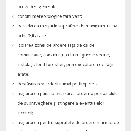
prevederi generale:
condiţii meteorologice fără vânt;
parcelarea miriştii în suprafeţe de maximum 10 ha,
prin fâşii arate;
izolarea zonei de ardere faţă de căi de
comunicaţie, construcţii, culturi agricole vecine,
instalaţii, fond forestier, prin executarea de fâşii
arate;
desfăşurarea arderii numai pe timp de zi;
asigurarea până la finalizarea arderii a personalului
de supraveghere şi stingere a eventualelor
incendii;
asigurarea pentru suprafeţe de ardere mai mici de