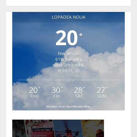
LOPADEA NOUA
20
°
few clouds
61% humidity
wind: 2m/s NNE
H 20 • L 20
20
30
28
27
°
°
°
°
THU
FRI
SAT
SUN
Weather from OpenWeatherMap