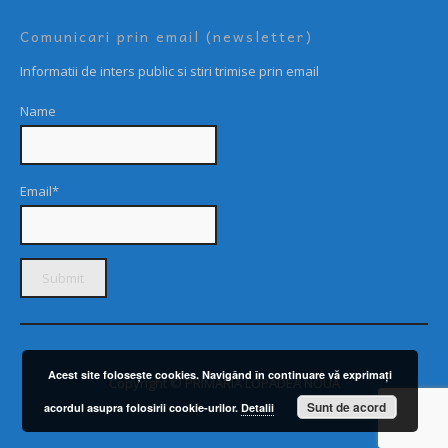
Comunicari prin email (newsletter)
Informatii de inters public si stiri trimise prin email
Name
Email*
Acest site foloseşte cookies. Navigând în continuare vă exprimaţi
Copyright © PRIMARIA LOPADEA NOUĂ
Sunt de acord
acordul asupra folosirii cookie-urilor.
Detalii