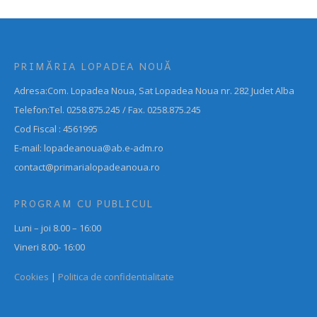
PRIMĂRIA LOPADEA NOUĂ
Adresa:Com. Lopadea Noua, Sat Lopadea Noua nr. 282 Judet Alba
Telefon:Tel. 0258.875.245 / Fax. 0258.875.245
Cod Fiscal : 4561995
E-mail: lopadeanoua@ab.e-adm.ro
contact@primarialopadeanoua.ro
PROGRAM CU PUBLICUL
Luni – joi 8.00 – 16:00
Vineri 8.00- 16:00
Cookies
|
Politica de confidentialitate