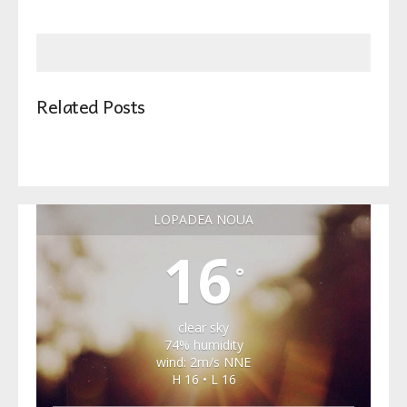
Related Posts
LOPADEA NOUA
16
°
clear sky
74% humidity
wind: 2m/s NNE
H 16 • L 16