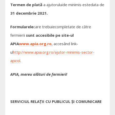
Termen de plată
a ajutoruluide minimis estedata de
31 decembrie 2021.
Formularele
care trebuiecompletate de către
fermierii
sunt accesibile pe site-ul
APIA
www.apia.org.ro
, accesând link-
ul
http://www.apia.org.ro/ajutor-minimis-sector-
apicol
.
APIA, mereu alături de fermieri!
SERVICIUL RELAŢII CU PUBLICUL ŞI COMUNICARE