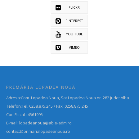
FLICKR
PINTEREST
YOU TUBE
VIMEO
PRIMĂRIA LOPADEA NOUĂ
Adresa:Com. Lopadea Noua, Sat Lopadea Noua nr. 282 Judet Alba
Telefon:Tel. 0258.875.245 / Fax. 0258.875.245
Cod Fiscal : 4561995
E-mail: lopadeanoua@ab.e-adm.ro
contact@primarialopadeanoua.ro