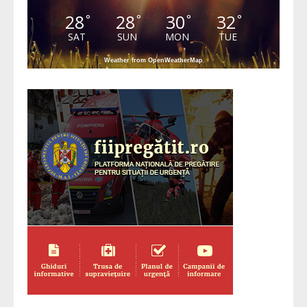
28
28
30
32
°
°
°
°
SAT
SUN
MON
TUE
Weather from OpenWeatherMap