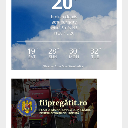
20
broken clouds
80% humidity
wind: 3m/s NE
H 20 • L 20
19
28
30
32
°
°
°
°
SAT
SUN
MON
TUE
Weather from OpenWeatherMap