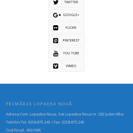
TWITTER
GOOGLE+
FLICKR
PINTEREST
YOU TUBE
VIMEO
PRIMĂRIA LOPADEA NOUĂ
Adresa:Com. Lopadea Noua, Sat Lopadea Noua nr. 282 Judet Alba
Telefon:Tel. 0258.875.245 / Fax. 0258.875.245
Cod Fiscal : 4561995