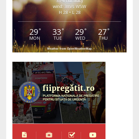
31% humidity
wind: 3m/s WSW
H 28 • L 28
29
33
29
27
°
°
°
°
MON
TUE
WED
THU
Weather from OpenWeatherMap